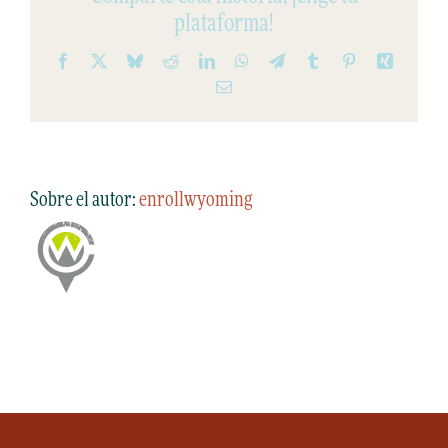
plataforma!
Facebook
X
Bluesky
Reddit
LinkedIn
WhatsApp
Telegrama
Tumblr
Pinterest
Xing
Correo
electrónico
Sobre el autor:
enrollwyoming