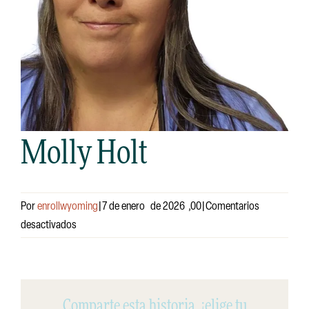
Buscar:
Molly Holt
Por
enrollwyoming
|7 de enero
de 2026
,
00|
Comentarios
en
desactivados
Molly
Holt
Comparte esta historia, ¡elige tu