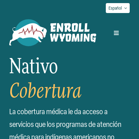
Ir
Español
al
contenido
Alternar
navegación
Nativo
Encuentre su navegador
Cobertura
Obtener cobertura
Cobertura nativa
La cobertura médica le da acceso a
servicios que los programas de atención
Póngase en contacto con
médica para indígenas americanos no